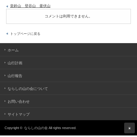
皇鈴山 登谷山 釜伏山
コメントは利用できません。
トップページに戻る
ホーム
山行計画
山行報告
ならしの山の会について
お問い合わせ
サイトマップ
Copyright ©
ならしの山の会
All rights reserved.