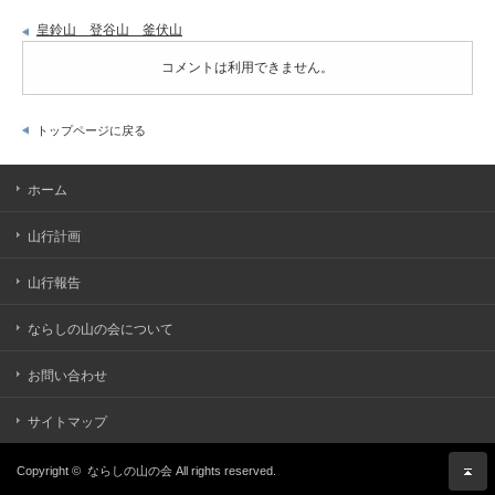
皇鈴山 登谷山 釜伏山
コメントは利用できません。
トップページに戻る
ホーム
山行計画
山行報告
ならしの山の会について
お問い合わせ
サイトマップ
Copyright ©
ならしの山の会
All rights reserved.