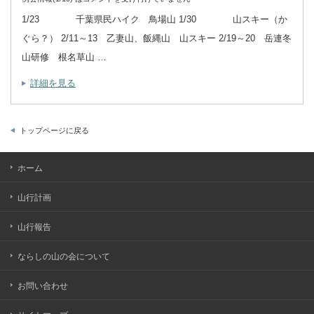
1/23 千葉県民ハイク 鳥場山 1/30 山スキー（か
ぐら？） 2/11～13 乙妻山、飯縄山 山スキー 2/19～20 岳連冬
山研修 根名草山 …
詳細を見る
トップページに戻る
ホーム
山行計画
山行報告
ならしの山の会について
お問い合わせ