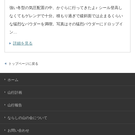
強い冬型の気圧配置の中、かぐらに行ってきたよ♪ シール登高し
なくてもゲレンデで十分。積もり過ぎで緩斜面では止まるくらい
な猛烈なパウダーを満喫。写真はその猛烈パウダーにドロップイ
ン…
詳細を見る
トップページに戻る
ホーム
山行計画
山行報告
ならしの山の会について
お問い合わせ