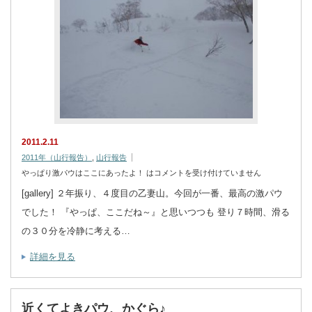
2011.2.11
2011年（山行報告）
,
山行報告
やっぱり激パウはここにあったよ！ は
コメントを受け付けていません
[gallery] ２年振り、４度目の乙妻山。今回が一番、最高の激パウ
でした！ 『やっぱ、ここだね～』と思いつつも 登り７時間、滑る
の３０分を冷静に考える…
詳細を見る
近くてよきパウ、かぐら♪