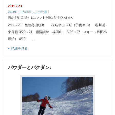
2011.2.23
2011年（山行計画）
,
山行計画
例会情報（2/16） は
コメントを受け付けていません
2/19～20 岳連冬山研修 根名草山 3/12（予備3/13） 谷川岳
東尾根 3/20～21 雪洞訓練 雄国山 3/26～27 スキー（和田小
屋泊） 4/10 …
詳細を見る
パウダーとバクダン♪