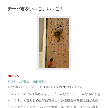
チーバ君をい～こ、い～こ！
2011.2.5
2011年（山行報告）
,
山行報告
チーバ君をい～こ、い～こ！ は
コメントを受け付けていません
インフィニティのY島さんをして『こんなところにこんなものがぁ
～！！！』と言わしめた印西市松山下公園総合体育館に我が会の
主力？クライミングメンバーが集結（笑）終了点にはチーバ君も