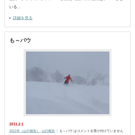
いる…
詳細を見る
も～パウ
2011.2.1
2011年（山行報告）
,
山行報告
も～パウ は
コメントを受け付けていません