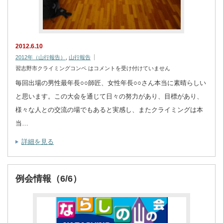
2012.6.10
2012年（山行報告）
,
山行報告
習志野市クライミングコンペ は
コメントを受け付けていません
毎回出場の男性最年長○○師匠、女性年長○○さん本当に素晴らしい
と思います。この大会を通じて日々の努力があり、目標があり、
様々な人との交流の場でもあると実感し、またクライミングは本
当…
詳細を見る
例会情報（6/6）