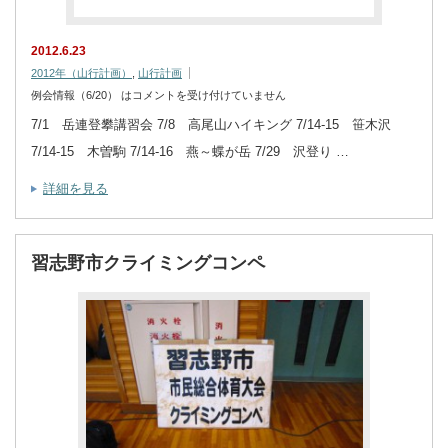
2012.6.23
2012年（山行計画）
,
山行計画
例会情報（6/20） は
コメントを受け付けていません
7/1 岳連登攀講習会 7/8 高尾山ハイキング 7/14-15 笹木沢
7/14-15 木曽駒 7/14-16 燕～蝶が岳 7/29 沢登り …
詳細を見る
習志野市クライミングコンペ