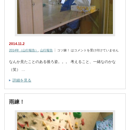
2014.11.2
2014年（山行報告）
,
山行報告
コソ錬！ は
コメントを受け付けていません
なんか見たことのある後ろ姿。。。 考えること、一緒なのかな
（笑） …
詳細を見る
雨練！