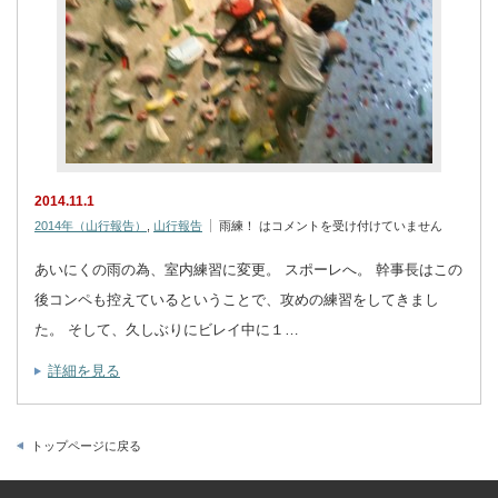
2014.11.1
2014年（山行報告）
,
山行報告
雨練！ は
コメントを受け付けていません
あいにくの雨の為、室内練習に変更。 スポーレへ。 幹事長はこの
後コンペも控えているということで、攻めの練習をしてきまし
た。 そして、久しぶりにビレイ中に１…
詳細を見る
トップページに戻る