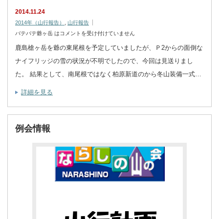
2014.11.24
2014年（山行報告）
,
山行報告
バテバテ爺ヶ岳 は
コメントを受け付けていません
鹿島槍ヶ岳を爺の東尾根を予定していましたが、Ｐ2からの面倒な
ナイフリッジの雪の状況が不明でしたので、今回は見送りまし
た。 結果として、南尾根ではなく柏原新道のから冬山装備一式…
詳細を見る
例会情報