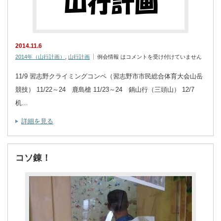
2014.11.6
2014年（山行計画）
,
山行計画
例会情報 は
コメントを受け付けていません
11/9 習志野クライミングコンペ（習志野市市民総合体育大会山岳
競技） 11/22～24 鹿島槍 11/23～24 鍋山行（三頭山） 12/7
机…
詳細を見る
コソ錬！