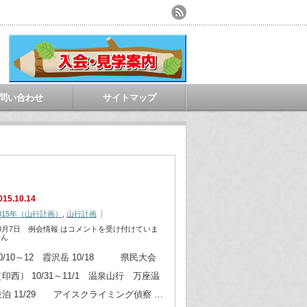
問い合わせ
サイトマップ
015.10.14
015年（山行計画）
,
山行計画
0月7日 例会情報 は
コメントを受け付けていま
せん
10/10～12 霞沢岳 10/18 県民大会
（印西） 10/31～11/1 温泉山行 万座温
泉泊 11/29 アイスクライミング偵察 …