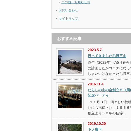
その他・お知らせ等
お問い合わせ
サイトマップ
おすすめ記事
2023.5.7
行ってきました毛勝三山
昨年（2022年）の5月春合
に計画したがコロナになっ
しまいいけなかった毛勝三
2016.11.4
ならしの山の会創立５０周
記念パーティ
１１月３日、清々しい秋
れにも祝福され、１９６６
創立より５０年の佳節…
2019.10.20
下ノ廊下