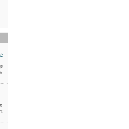
で
で春
ら
沢
で