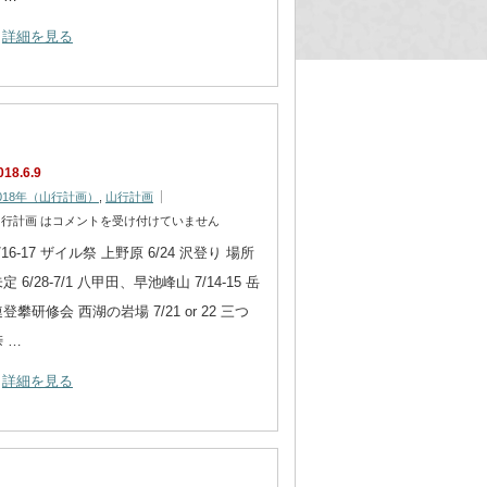
詳細を見る
018.6.9
018年（山行計画）
,
山行計画
行計画 は
コメントを受け付けていません
/16-17 ザイル祭 上野原 6/24 沢登り 場所
定 6/28-7/1 八甲田、早池峰山 7/14-15 岳
登攀研修会 西湖の岩場 7/21 or 22 三つ
 …
詳細を見る