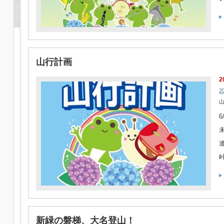
山行計画
2
2
山
6
未
連
峠
新緑の磐梯、大名登山！