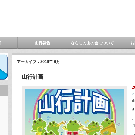
画
山行報告
ならしの山の会について
お
アーカイブ：2018年 6月
山行計画
2
2
山
例
川
-