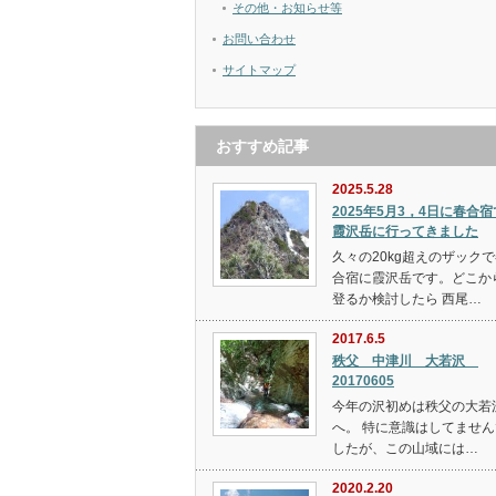
その他・お知らせ等
お問い合わせ
サイトマップ
おすすめ記事
2025.5.28
2025年5月3，4日に春合宿
霞沢岳に行ってきました
久々の20kg超えのザック
合宿に霞沢岳です。どこか
登るか検討したら 西尾…
2017.6.5
秩父 中津川 大若沢
20170605
今年の沢初めは秩父の大若
へ。 特に意識はしてません
したが、この山域には…
2020.2.20