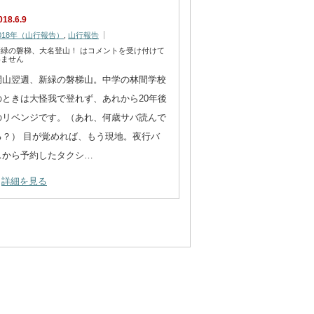
018.6.9
018年（山行報告）
,
山行報告
新緑の磐梯、大名登山！ は
コメントを受け付けて
いません
開山翌週、新緑の磐梯山。中学の林間学校
のときは大怪我で登れず、あれから20年後
のリベンジです。（あれ、何歳サバ読んで
る？） 目が覚めれば、もう現地。夜行バ
スから予約したタクシ…
詳細を見る