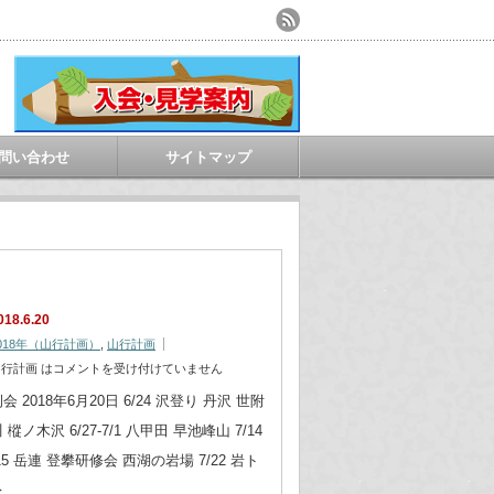
問い合わせ
サイトマップ
018.6.20
018年（山行計画）
,
山行計画
行計画 は
コメントを受け付けていません
会 2018年6月20日 6/24 沢登り 丹沢 世附
 樅ノ木沢 6/27-7/1 八甲田 早池峰山 7/14
15 岳連 登攀研修会 西湖の岩場 7/22 岩ト
レ…