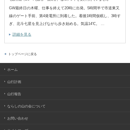
GW最終日の木曜、仕事を終えて20時に出発。5時間半で市道東又
線のゲート手前、第4発電所に到着した。着後1時間仮眠し、3時す
ぎ、北斗七星を見上げながら歩き始める。気温14℃。 …
詳細を見る
トップページに戻る
ホーム
山行計画
山行報告
ならしの山の会について
お問い合わせ