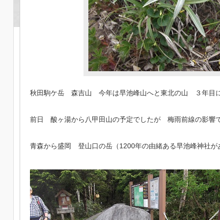
秋田駒ケ岳 森吉山 今年は早池峰山へと東北の山 ３年目
前日 酸ヶ湯から八甲田山の予定でしたが 梅雨前線の影響
青森から盛岡 登山口の岳（1200年の由緒ある早池峰神社が