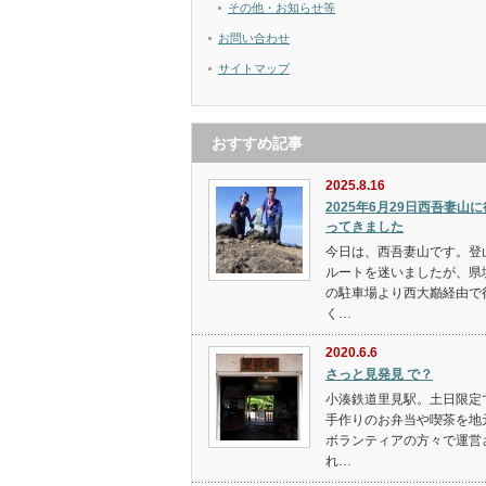
その他・お知らせ等
お問い合わせ
サイトマップ
おすすめ記事
2025.8.16
2025年6月29日西吾妻山に
ってきました
今日は、西吾妻山です。登
ルートを迷いましたが、県
の駐車場より西大巓経由で
く…
2020.6.6
さっと見発見 で？
小湊鉄道里見駅。土日限定
手作りのお弁当や喫茶を地
ボランティアの方々で運営
れ…