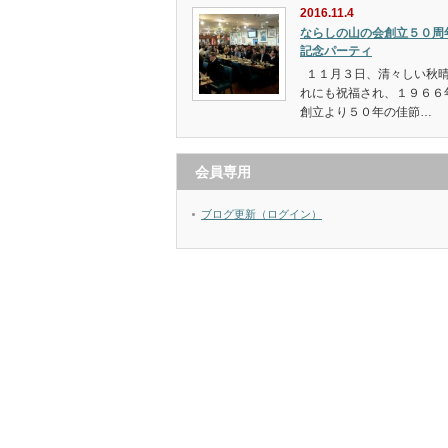
2016.11.4
ならしの山の会創立５０周
記念パーティ
１１月３日、清々しい秋
れにも祝福され、１９６６
創立より５０年の佳節…
会員専用
ブログ更新（ログイン）