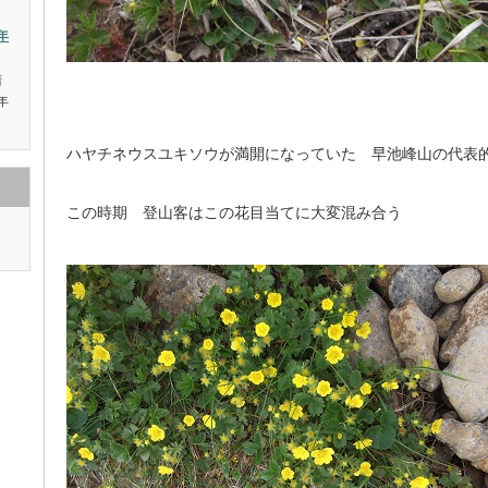
年
晴
年
ハヤチネウスユキソウが満開になっていた 早池峰山の代表
この時期 登山客はこの花目当てに大変混み合う