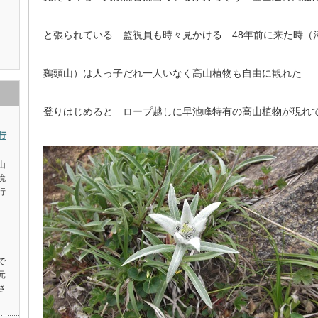
と張られている 監視員も時々見かける 48年前に来た時（
鷄頭山）は人っ子だれ一人いなく高山植物も自由に観れた
登りはじめると ロープ越しに早池峰特有の高山植物が現れ
行
山
境
行
で
元
さ