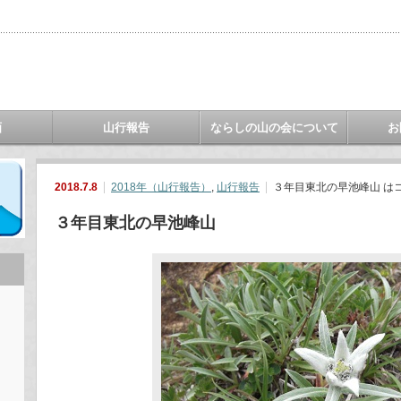
画
山行報告
ならしの山の会について
お
2018.7.8
2018年（山行報告）
,
山行報告
３年目東北の早池峰山 は
３年目東北の早池峰山