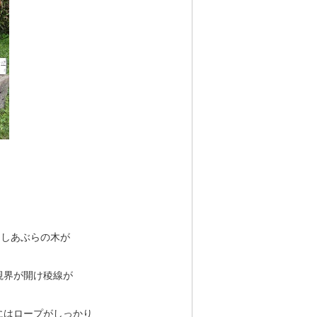
こしあぶらの木が
視界が開け稜線が
にはロープがしっかり