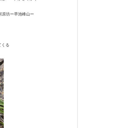
河原坊ー早池峰山ー
てくる