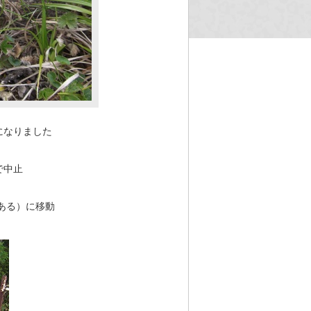
になりました
で中止
ある）に移動