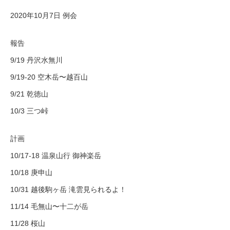
2020年10月7日 例会
報告
9/19 丹沢水無川
9/19-20 空木岳〜越百山
9/21 乾徳山
10/3 三つ峠
計画
10/17-18 温泉山行 御神楽岳
10/18 庚申山
10/31 越後駒ヶ岳 滝雲見られるよ！
11/14 毛無山〜十二が岳
11/28 桜山