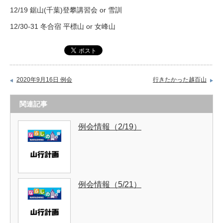
12/19 鋸山(千葉)登攀講習会 or 雪訓
12/30-31 冬合宿 平標山 or 女峰山
2020年9月16日 例会
行きたかった越百山
関連記事
例会情報（2/19）
例会情報（5/21）