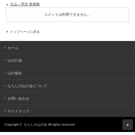
大山～丹沢 表尾根
コメントは利用できません。
トップページに戻る
ホーム
山行計画
山行報告
ならしの山の会について
お問い合わせ
サイトマップ
Copyright ©
ならしの山の会
All rights reserved.