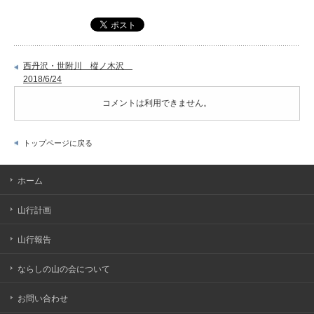
西丹沢・世附川 樅ノ木沢
2018/6/24
コメントは利用できません。
トップページに戻る
ホーム
山行計画
山行報告
ならしの山の会について
お問い合わせ