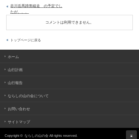
谷川岳馬蹄形縦走 の予定でし
たが、、、
コメントは利用できません。
トップページに戻る
ホーム
山行計画
山行報告
ならしの山の会について
お問い合わせ
サイトマップ
Copyright ©
ならしの山の会
All rights reserved.