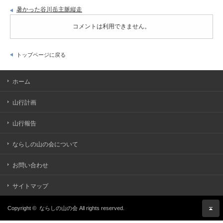
暑かった谷川岳主脈縦走
コメントは利用できません。
トップページに戻る
ホーム
山行計画
山行報告
ならしの山の会について
お問い合わせ
サイトマップ
Copyright ©
ならしの山の会
All rights reserved.