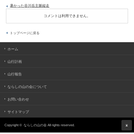
暑かった谷川岳主脈縦走
コメントは利用できません。
トップページに戻る
ホーム
山行計画
山行報告
ならしの山の会について
お問い合わせ
サイトマップ
Copyright ©
ならしの山の会
All rights reserved.