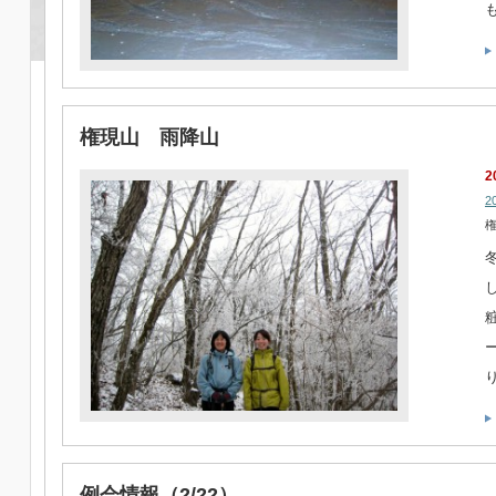
権現山 雨降山
2
2
例会情報（2/22）