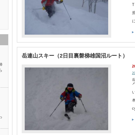
岳連山スキー（2日目裏磐梯雄国沼ルート）
諦
2
ら
2
本
c
。
っ