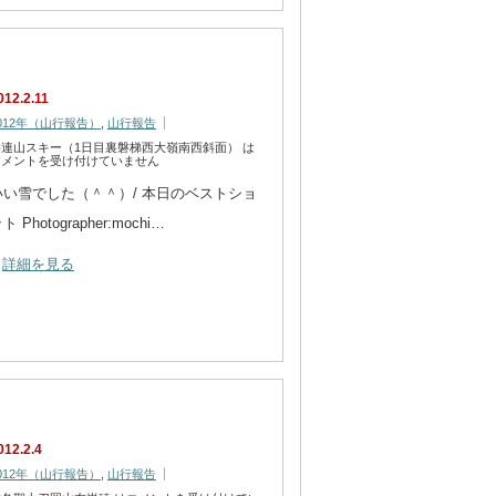
012.2.11
012年（山行報告）
,
山行報告
岳連山スキー（1日目裏磐梯西大嶺南西斜面） は
コメントを受け付けていません
いい雪でした（＾＾）/ 本日のベストショ
ト Photographer:mochi…
詳細を見る
012.2.4
012年（山行報告）
,
山行報告