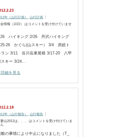
012.2.23
012年（山行計画）
,
山行計画
会情報（2/22） は
コメントを受け付けていませ
ん
2/26 ハイキング 2/26 丹沢ハイキング
/25-26 かぐら(山スキー） 3/4 房総ト
ラン 3/11 谷川岳東尾根 3/17-20 八甲
スキー 3/24…
詳細を見る
012.2.18
012年（山行報告）
,
山行報告
妻山2012は、、、 は
コメントを受け付けていま
せん
諸般の事情により中止になりました（T_