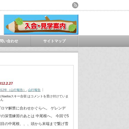
問い合わせ
サイトマップ
012.2.27
012年（山行報告）
,
山行報告
t.Naebaスキー合宿 は
コメントを受け付けていま
せん
ゴロマ解禁に合わせかぐらへ。 ゲレンデ
での深雪練習のあとは 中尾根へ。 今回で5
回目の中尾根、、、頭から末端まで繋げ雪