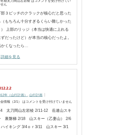
厳冬期太刀岡山左岩稜 は
コメントを受け付けてい
ません
下部３ピッチのクラックが核心だと思った
ら（もちろん十分すぎるくらい難しかった
よ） 上部のリッジ（本当は快適に上れる
はずだったけど）が本当の核心だったよ。
温かくなったら…
詳細を見る
012.2.2
012年（山行計画）
,
山行計画
会情報（2/1） は
コメントを受け付けていません
/4 太刀岡山左岩稜 2/11-12 岳連山スキ
ー 裏磐梯 2/18 山スキー（乙妻山） 2/6
イキング 3/4ｏｒ3/11 山スキー 3/1
…