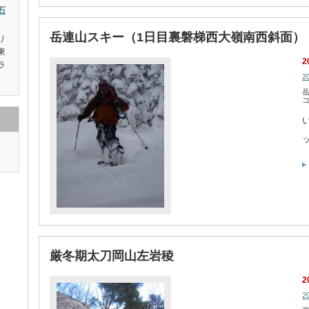
石
岳連山スキー（1日目裏磐梯西大嶺南西斜面）
リ
東
2
ラ
2
ッ
厳冬期太刀岡山左岩稜
2
2