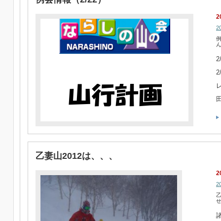
2
2
例
2
レ
田
乙妻山2012は、、、
2
2
乙