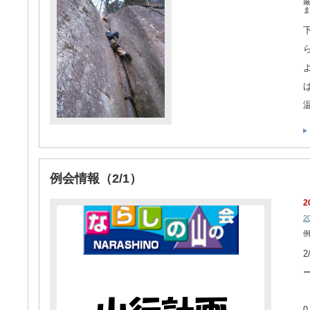
例会情報（2/1）
2
2
例
2
ハ
0