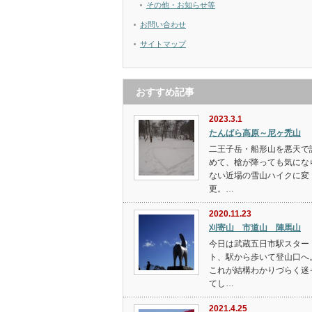
その他・お知らせ等
お問い合わせ
サイトマップ
おすすめ記事
2023.3.1
たんばら高原～尼ヶ禿山
二王子岳・船形山を悪天で
めて、槍が降っても気にな
ない近場の雪山ハイクに変
更。…
2020.11.23
刈寄山 市道山 陣馬山
今日は武蔵五日市駅スター
ト、駅から歩いて登山口へ
これが結構わかりづらく迷
てし…
2021.4.25