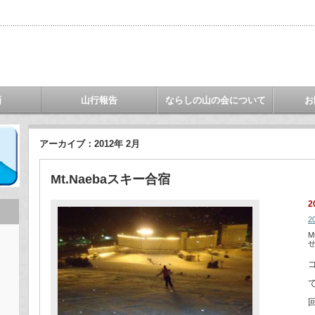
画
山行報告
ならしの山の会について
お
アーカイブ：2012年 2月
Mt.Naebaスキー合宿
2
2
M