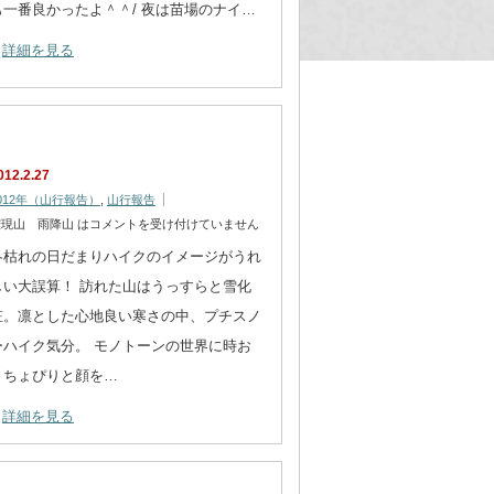
も一番良かったよ＾＾/ 夜は苗場のナイ…
詳細を見る
012.2.27
012年（山行報告）
,
山行報告
権現山 雨降山 は
コメントを受け付けていません
冬枯れの日だまりハイクのイメージがうれ
しい大誤算！ 訪れた山はうっすらと雪化
粧。凛とした心地良い寒さの中、プチスノ
ーハイク気分。 モノトーンの世界に時お
りちょぴりと顔を…
詳細を見る