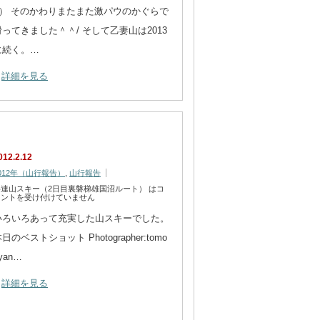
T） そのかわりまたまた激パウのかぐらで
滑ってきました＾＾/ そして 乙妻山は2013
に続く。…
詳細を見る
012.2.12
012年（山行報告）
,
山行報告
岳連山スキー（2日目裏磐梯雄国沼ルート） は
コ
メントを受け付けていません
いろいろあって充実した山スキーでした。
日のベストショット Photographer:tomo
yan…
詳細を見る