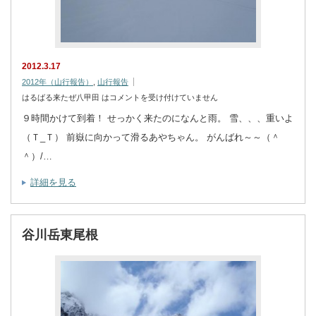
2012.3.17
2012年（山行報告）
,
山行報告
はるばる来たぜ八甲田 は
コメントを受け付けていません
９時間かけて到着！ せっかく来たのになんと雨。 雪、、、重いよ
（Ｔ_Ｔ） 前嶽に向かって滑るあやちゃん。 がんばれ～～（＾
＾）/…
詳細を見る
谷川岳東尾根