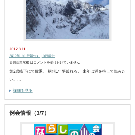
2012.3.11
2012年（山行報告）
,
山行報告
谷川岳東尾根 は
コメントを受け付けていません
第2岩峰下にて敗退。 構想1年夢破れる。 来年は満を持して臨みた
い。…
詳細を見る
例会情報（3/7）