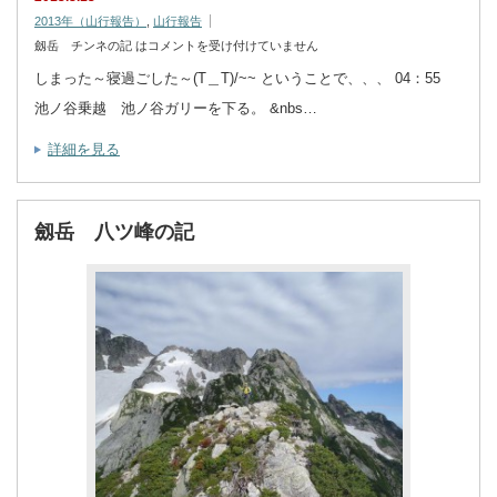
2013年（山行報告）
,
山行報告
劔岳 チンネの記 は
コメントを受け付けていません
しまった～寝過ごした～(T＿T)/~~ ということで、、、 04：55
池ノ谷乗越 池ノ谷ガリーを下る。 &nbs…
詳細を見る
劔岳 八ツ峰の記