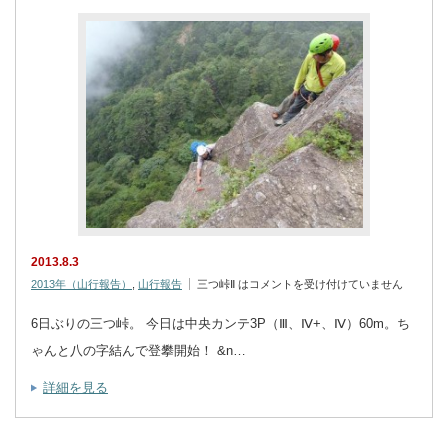
2013.8.3
2013年（山行報告）
,
山行報告
三つ峠Ⅱ は
コメントを受け付けていません
6日ぶりの三つ峠。 今日は中央カンテ3P（Ⅲ、Ⅳ+、Ⅳ）60m。ち
ゃんと八の字結んで登攀開始！ &n…
詳細を見る