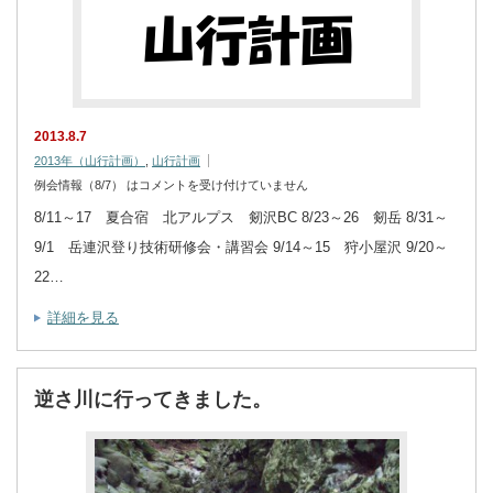
2013.8.7
2013年（山行計画）
,
山行計画
例会情報（8/7） は
コメントを受け付けていません
8/11～17 夏合宿 北アルプス 剱沢BC 8/23～26 剱岳 8/31～
9/1 岳連沢登り技術研修会・講習会 9/14～15 狩小屋沢 9/20～
22…
詳細を見る
逆さ川に行ってきました。