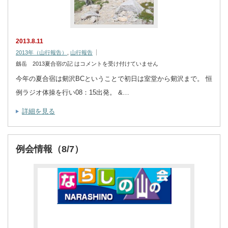
2013.8.11
2013年（山行報告）
,
山行報告
劔岳 2013夏合宿の記 は
コメントを受け付けていません
今年の夏合宿は剱沢BCということで初日は室堂から剱沢まで。 恒
例ラジオ体操を行い08：15出発。 &…
詳細を見る
例会情報（8/7）