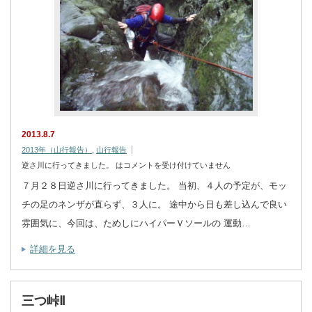
2013.8.7
2013年（山行報告）
,
山行報告
逆さ川に行ってきました。 は
コメントを受け付けていません
７月２８日逆さ川に行ってきました。 当初、４人の予定が、モッ
チの足のネンザが直らず、３人に。 途中から日も差し込んで良い
雰囲気に、今回は、ためしにハイパーＶソールの 運動…
詳細を見る
三つ峠Ⅱ