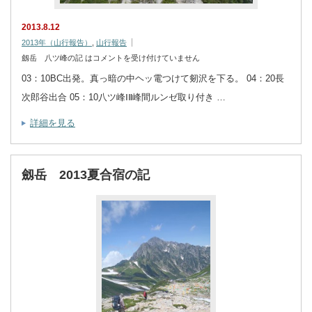
2013.8.12
2013年（山行報告）
,
山行報告
劔岳 八ツ峰の記 は
コメントを受け付けていません
03：10BC出発。真っ暗の中ヘッ電つけて剱沢を下る。 04：20長
次郎谷出合 05：10八ツ峰ⅠⅡ峰間ルンゼ取り付き …
詳細を見る
劔岳 2013夏合宿の記