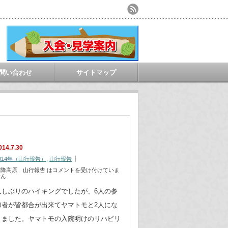
問い合わせ
サイトマップ
014.7.30
014年（山行報告）
,
山行報告
霧降高原 山行報告 は
コメントを受け付けていま
せん
久しぶりのハイキングでしたが、6人の参
加者が皆都合が出来てヤマトモと2人にな
りました。ヤマトモの入院明けのリハビリ