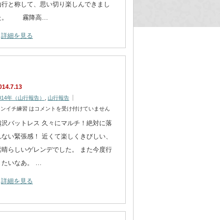
山行と称して、思い切り楽しんできまし
た。 霧降高…
詳細を見る
014.7.13
014年（山行報告）
,
山行報告
ンイチ練習 は
コメントを受け付けていません
越沢バットレス 久々にマルチ！絶対に落
れない緊張感！ 近くて楽しくきびしい、
素晴らしいゲレンデでした。 また今度行
きたいなあ。 …
詳細を見る