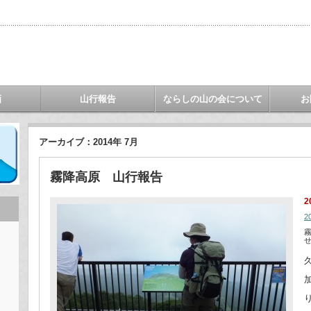
画
山行報告
ならしの山の会について
お
アーカイブ：2014年 7月
霧降高原 山行報告
2
2