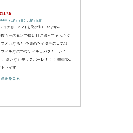
014.7.5
014年（山行報告）
,
山行報告
ンイチ は
コメントを受け付けていません
幾度も一の倉沢で痛い目に遭ってる我々ク
ラスともなると 今週のツイタテの天気は
イマイチなのでウンイチはパスとした＾
＾； 新たな行先はスポーレ！！！ 垂壁12a
にトライす…
詳細を見る