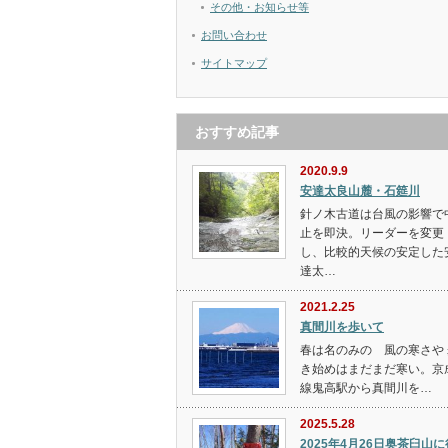
その他・お知らせ等
お問い合わせ
サイトマップ
おすすめ記事
2020.9.9
安達太良山麓・石筵川
針ノ木古道は台風の影響で
止を即決。リーダーを変更
し、比較的天候の安定した
達太…
2021.2.25
真間川を歩いて
春は名のみの 風の寒さや 
き始めはまだまだ寒い。京
線鬼高駅から真間川を…
2025.5.28
2025年4月26日奥茶臼山に