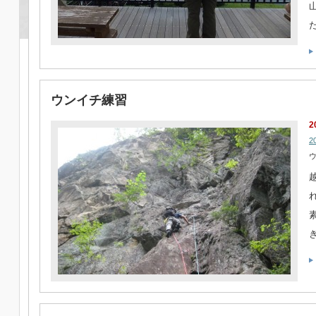
ウンイチ練習
2
2
ウ