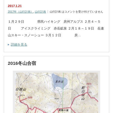
2017.1.21
2017年（山行計画）
,
山行計画
山行計画 は
コメントを受け付けていません
１月２９日 県民ハイキング 房州アルプス ２月４～５
日 アイスクライミング 赤岳鉱泉 ２月１８～１９日 岳連
山スキー・スノーシュー ３月１２日 房…
詳細を見る
2016冬山合宿