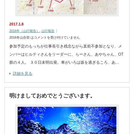
2017.1.8
2016年（山行報告）
,
山行報告
2016冬山合宿 は
コメントを受け付けていません
参加予定のもっちが仕事長引き残念ながら直前不参加となり、メ
ンバーはヒルティさんをリーダーに、らーさん、あやちゃん、OT
朕の４人。 ３０日未明出発。車がいろは坂を過ぎるころ、あ…
詳細を見る
明けましておめでとうございます。