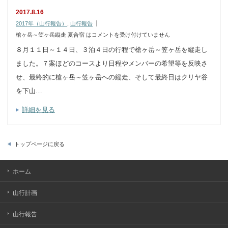
2017.8.16
2017年（山行報告）
,
山行報告
槍ヶ岳～笠ヶ岳縦走 夏合宿 は
コメントを受け付けていません
８月１１日～１４日、３泊４日の行程で槍ヶ岳～笠ヶ岳を縦走し
ました。７案ほどのコースより日程やメンバーの希望等を反映さ
せ、最終的に槍ヶ岳～笠ヶ岳への縦走、そして最終日はクリヤ谷
を下山…
詳細を見る
トップページに戻る
ホーム
山行計画
山行報告