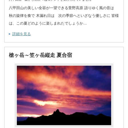
八甲田山の美しい全容が一望できる萱野高原 語りゆく風の音は
秋の旋律を奏で 木漏れ日は 次の季節へといざなう優しさに 皆様
は、この夏どのように楽しまれたでしょうか…
詳細を見る
槍ヶ岳～笠ヶ岳縦走 夏合宿