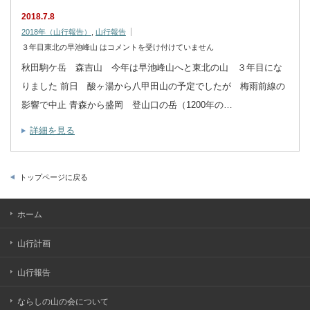
2018.7.8
2018年（山行報告）
,
山行報告
３年目東北の早池峰山 は
コメントを受け付けていません
秋田駒ケ岳 森吉山 今年は早池峰山へと東北の山 ３年目にな
りました 前日 酸ヶ湯から八甲田山の予定でしたが 梅雨前線の
影響で中止 青森から盛岡 登山口の岳（1200年の…
詳細を見る
トップページに戻る
ホーム
山行計画
山行報告
ならしの山の会について