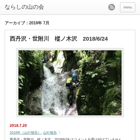
menu
アーカイブ：2018年 7月
西丹沢・世附川 樅ノ木沢 2018/6/24
2018.7.20
2018年（山行報告）
,
山行報告
西丹沢・世附川 樅ノ木沢 2018/6/24 は
コメントを受け付けていません