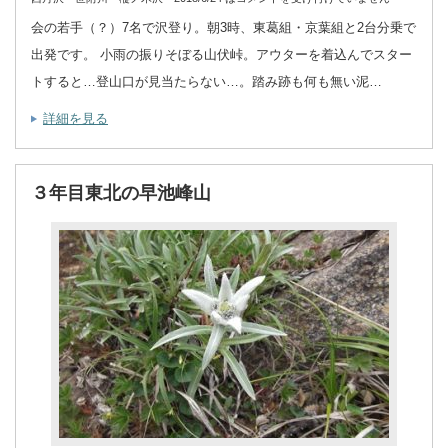
会の若手（？）7名で沢登り。朝3時、東葛組・京葉組と2台分乗で
出発です。 小雨の振りそぼる山伏峠。アウターを着込んでスター
トすると…登山口が見当たらない…。踏み跡も何も無い泥…
詳細を見る
３年目東北の早池峰山