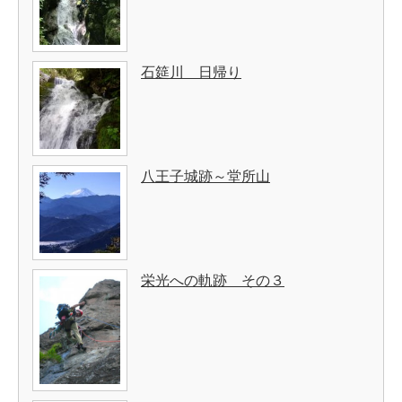
石筵川 日帰り
八王子城跡～堂所山
栄光への軌跡 その３