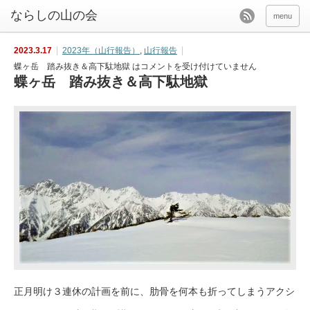
menu
2023.3.17
2023年（山行報告）
,
山行報告
蝶ヶ岳 踏み抜き＆高下駄地獄 は
コメントを受け付けていません
蝶ヶ岳 踏み抜き＆高下駄地獄
正月明け３連休の計画を前に、肋骨を何本も折ってしまうアクシ