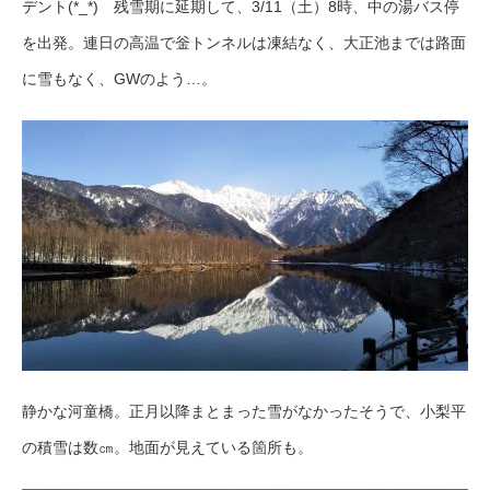
デント(*_*) 残雪期に延期して、3/11（土）8時、中の湯バス停
を出発。連日の高温で釡トンネルは凍結なく、大正池までは路面
に雪もなく、GWのよう…。
静かな河童橋。正月以降まとまった雪がなかったそうで、小梨平
の積雪は数㎝。地面が見えている箇所も。