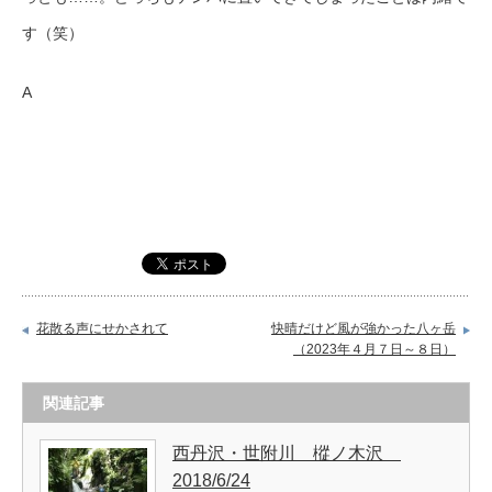
す（笑）
A
花散る声にせかされて
快晴だけど風が強かった八ヶ岳
（2023年４月７日～８日）
関連記事
西丹沢・世附川 樅ノ木沢
2018/6/24