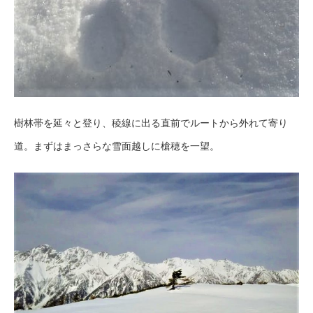
樹林帯を延々と登り、稜線に出る直前でルートから外れて寄り
道。まずはまっさらな雪面越しに槍穂を一望。