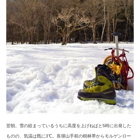
翌朝。雪の絞まっているうちに高度を上げねばと5時に出発した
ものの、気温は既に3℃。長塀山手前の樹林帯からモルゲンロー