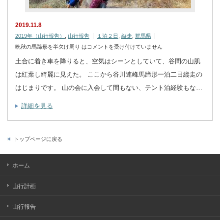
2019.11.8
2019年（山行報告）
,
山行報告
１泊２日
,
縦走
,
群馬県
晩秋の馬蹄形を半欠け周り は
コメントを受け付けていません
土合に着き車を降りると、空気はシーンとしていて、谷間の山肌
は紅葉し綺麗に見えた。 ここから谷川連峰馬蹄形一泊二日縦走の
はじまりです。 山の会に入会して間もない、テント泊経験もな…
詳細を見る
トップページに戻る
ホーム
山行計画
山行報告