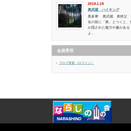
2019.1.19
奥武蔵 ハイキング
奥多摩 奥武蔵 奥秩父 
名の前に「奥」とつくと、
か隠された魅力や趣がある
よ…
会員専用
ブログ更新（ログイン）