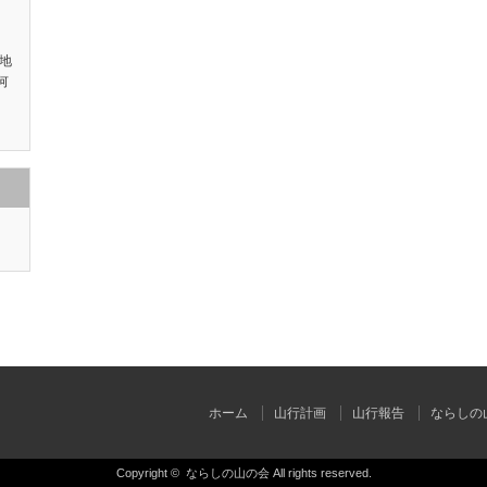
地
何
ホーム
山行計画
山行報告
ならしの
Copyright ©
ならしの山の会
All rights reserved.