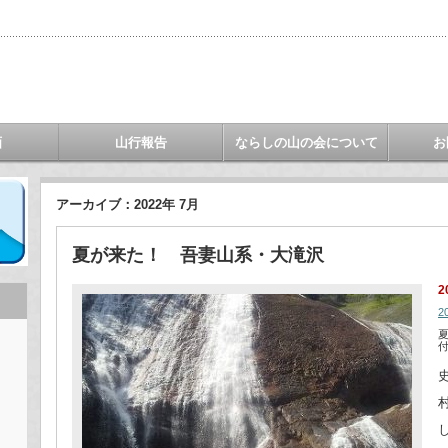
画
山行報告
ならしの山の会について
お
アーカイブ：2022年 7月
夏が来た！ 吾妻山系・大滝沢
2
2