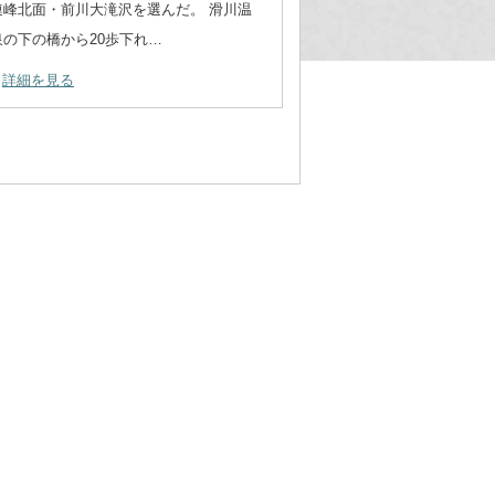
連峰北面・前川大滝沢を選んだ。 滑川温
泉の下の橋から20歩下れ…
詳細を見る