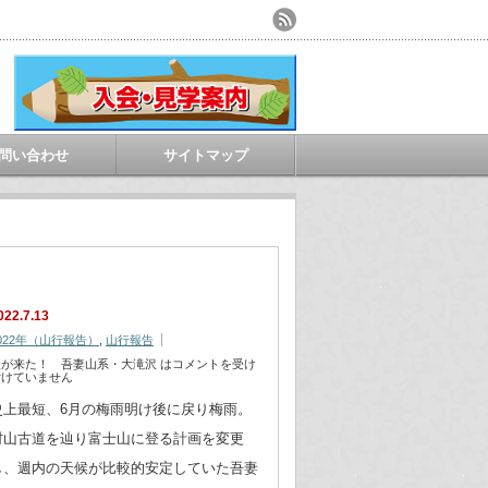
問い合わせ
サイトマップ
022.7.13
022年（山行報告）
,
山行報告
夏が来た！ 吾妻山系・大滝沢 は
コメントを受け
付けていません
史上最短、6月の梅雨明け後に戻り梅雨。
村山古道を辿り富士山に登る計画を変更
し、週内の天候が比較的安定していた吾妻