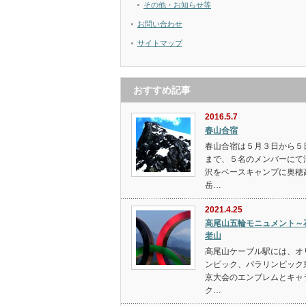
その他・お知らせ等
お問い合わせ
サイトマップ
おすすめ記事
2016.5.7
春山合宿
春山合宿は５月３日から５
まで、５名のメンバーにて
沢をベースキャンプに奥穂
岳…
2021.4.25
高尾山五輪モニュメント～
老山
高尾山ケーブル駅には、オ
ンピック、パラリンピック
京大会のエンブレムとキャ
ク…