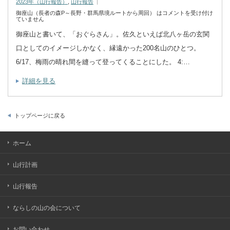
2023年（山行報告）
,
山行報告
御座山（長者の森P～長野・群馬県境ルートから周回） は
コメントを受け付け
ていません
御座山と書いて、「おぐらさん」。佐久といえば北八ヶ岳の玄関
口としてのイメージしかなく、縁遠かった200名山のひとつ。
6/17、梅雨の晴れ間を縫って登ってくることにした。 4:…
詳細を見る
トップページに戻る
ホーム
山行計画
山行報告
ならしの山の会について
お問い合わせ