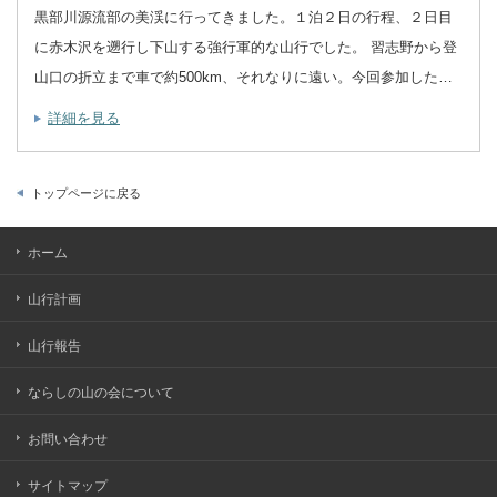
黒部川源流部の美渓に行ってきました。１泊２日の行程、２日目
に赤木沢を遡行し下山する強行軍的な山行でした。 習志野から登
山口の折立まで車で約500km、それなりに遠い。今回参加した…
詳細を見る
トップページに戻る
ホーム
山行計画
山行報告
ならしの山の会について
お問い合わせ
サイトマップ