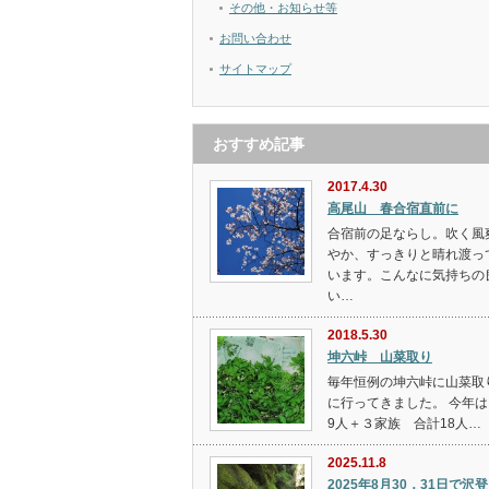
その他・お知らせ等
お問い合わせ
サイトマップ
おすすめ記事
2017.4.30
高尾山 春合宿直前に
合宿前の足ならし。吹く風
やか、すっきりと晴れ渡っ
います。こんなに気持ちの
い…
2018.5.30
坤六峠 山菜取り
毎年恒例の坤六峠に山菜取
に行ってきました。 今年は
9人＋３家族 合計18人…
2025.11.8
2025年8月30，31日で沢