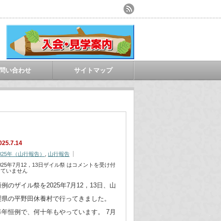
問い合わせ
サイトマップ
025.7.14
025年（山行報告）
,
山行報告
025年7月12，13日ザイル祭 は
コメントを受け付
けていません
恒例のザイル祭を2025年7月12，13日、山
梨県の平野田休養村で行ってきました。
毎年恒例で、何十年もやっています。 7月