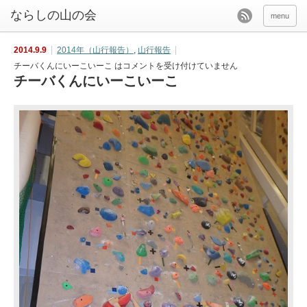
menu
2014.9.9
2014年（山行報告）
,
山行報告
チーバくんにいーこいーこ は
コメントを受け付けていません
チーバくんにいーこいーこ