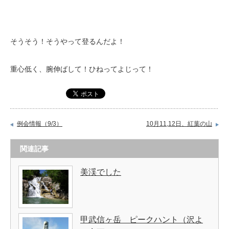
そうそう！そうやって登るんだよ！
重心低く、腕伸ばして！ひねってよじって！
例会情報（9/3）
10月11,12日、紅葉の山
関連記事
美渓でした
甲武信ヶ岳 ピークハント（沢よ