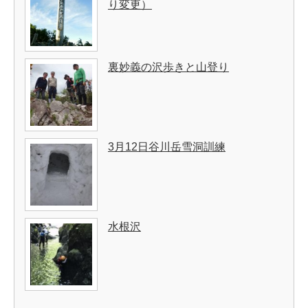
り変更）
裏妙義の沢歩きと山登り
3月12日谷川岳雪洞訓練
水根沢