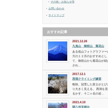
その他・お知らせ等
お問い合わせ
サイトマップ
おすすめ記事
2021.12.26
九鬼山 御前山 菊花山
ある低山フォトグラファー
方の１２月のおすすめとし
て、御前山から菊花山が紹
され…
2017.12.1
西湖クライミング練習
晩秋。冠雪した富士がとび
り大きく見える。 西湖を見
るかす、十二ヶ岳の岩…
2021.4.10
関八州見晴台