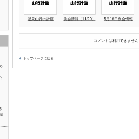
温泉山行の計画
例会情報（11/20）
5月18日例会情報
コメントは利用できません
トップページに戻る
の
介
き
晴