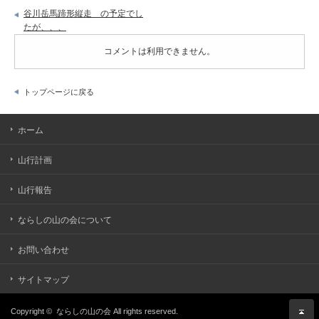
谷川岳馬蹄形縦走 の予定でし
たが、、、
コメントは利用できません。
トップページに戻る
ホーム
山行計画
山行報告
ならしの山の会について
お問い合わせ
サイトマップ
Copyright ©
ならしの山の会
All rights reserved.