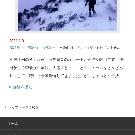
2021.1.3
2021年（山行報告）
,
山行報告
女峰山 は
コメントを受け付けていません
年末恒例の冬山合宿、日光裏見の滝ルートからの女峰山です。 明
日から今季最強の寒波、大雪注意・・・とのニュースをさんざん
耳にして、特に防寒等覚悟してきました。が、ちょっと拍子抜…
詳細を見る
トップページに戻る
ホーム