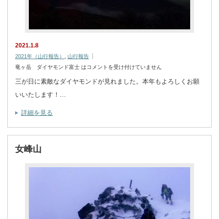
2021.1.8
2021年（山行報告）
,
山行報告
竜ヶ岳 ダイヤモンド富士 は
コメントを受け付けていません
三が日に素敵なダイヤモンドが見れました。本年もよろしくお願
いいたします！…
詳細を見る
女峰山