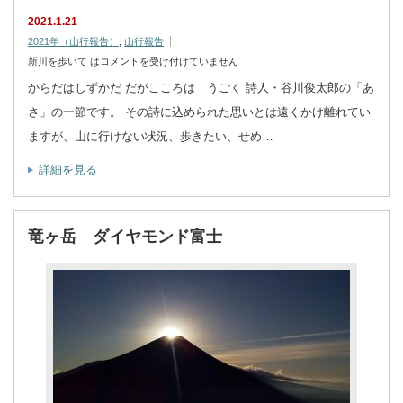
2021.1.21
2021年（山行報告）
,
山行報告
新川を歩いて は
コメントを受け付けていません
からだはしずかだ だがこころは うごく 詩人・谷川俊太郎の「あ
さ」の一節です。 その詩に込められた思いとは遠くかけ離れてい
ますが、山に行けない状況、歩きたい、せめ…
詳細を見る
竜ヶ岳 ダイヤモンド富士