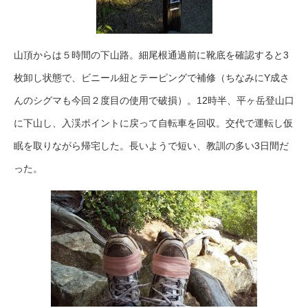
山頂からは５時間の下山路。細尾根通過前に靴底を確認すると3
枚卸し状態で、ビニール紐とテーピングで補修（ちなみにY成さ
んのシグマも今回２度目の使用で破損）。12時半、平ヶ岳登山口
に下山し、入渓ポイントに戻って自転車を回収。交代で運転し仮
眠を取りながら帰宅した。長いようで短い、教訓の多い3日間だ
った。