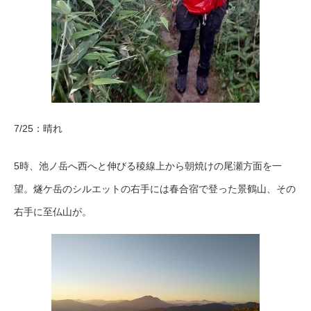
7/25：晴れ
5時、池ノ岳へ西へと伸びる稜線上から朝焼けの尾瀬方面を一
望。燧ケ岳のシルエットの右手には春合宿で登った景鶴山、その
右手に至仏山が。