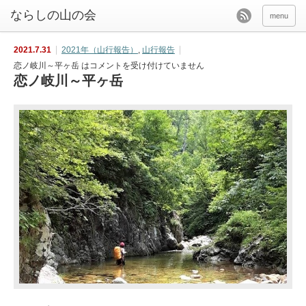
menu
2021.7.31
2021年（山行報告）
,
山行報告
恋ノ岐川～平ヶ岳 は
コメントを受け付けていません
恋ノ岐川～平ヶ岳