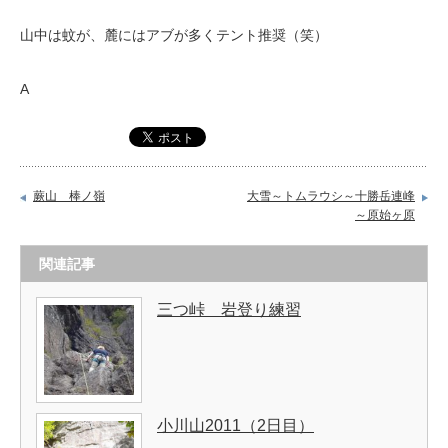
山中は蚊が、麓にはアブが多くテント推奨（笑）
A
蕨山 棒ノ嶺
大雪～トムラウシ～十勝岳連峰
～原始ヶ原
関連記事
三つ峠 岩登り練習
小川山2011（2日目）