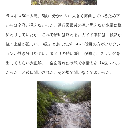
ラスボス50m大滝。5段に分かれ左に大きく湾曲しているため下
からは全容が見えなかった。遡行図最後の滝と思えない水量に様
変わりしていたが、これで難所は終わる。ガイド本には「傾斜が
強く上部が難しい。3級」とあったが、4～5段目の方がフリクシ
ョンが効き登りやすい。ヌメリの酷い3段目が怖く、スリングを
出してもらい大正解。「全面濡れた状態で水量もあり4級レベル
だった」と後日聞かされた。その場で聞かなくてよかった。