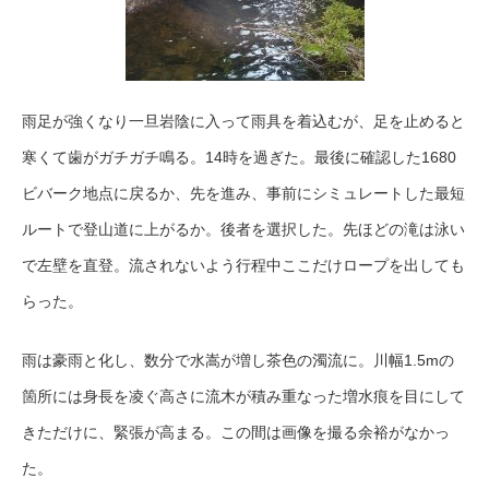
雨足が強くなり一旦岩陰に入って雨具を着込むが、足を止めると
寒くて歯がガチガチ鳴る。14時を過ぎた。最後に確認した1680
ビバーク地点に戻るか、先を進み、事前にシミュレートした最短
ルートで登山道に上がるか。後者を選択した。先ほどの滝は泳い
で左壁を直登。流されないよう行程中ここだけロープを出しても
らった。
雨は豪雨と化し、数分で水嵩が増し茶色の濁流に。川幅1.5mの
箇所には身長を凌ぐ高さに流木が積み重なった増水痕を目にして
きただけに、緊張が高まる。この間は画像を撮る余裕がなかっ
た。