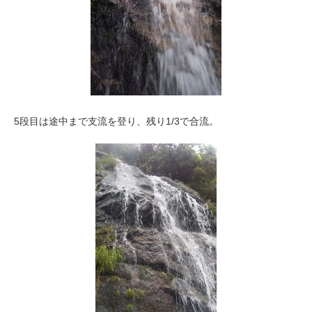
5段目は途中まで支流を登り、残り1/3で合流。