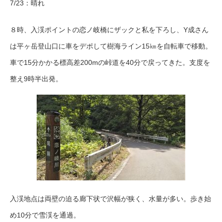
7/23：晴れ
８時、入渓ポイントの恋ノ岐橋にザックと私を下ろし、Y成さん
は平ヶ岳登山口に車をデポして樹海ライン15㎞を自転車で移動。
車で15分かかる標高差200mの峠道を40分で戻ってきた。支度を
整え9時半出発。
入渓地点は両壁の迫る廊下状で沢幅が狭く、水量が多い。歩き始
め10分で雪渓を通過。