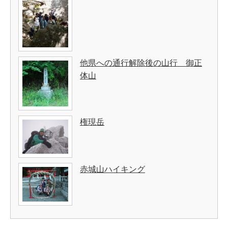
他県への通行解除後の山行 御正
体山
権現岳
赤城山ハイキング