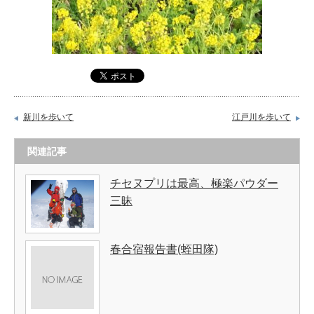
新川を歩いて
江戸川を歩いて
関連記事
チセヌプリは最高、極楽パウダー
三昧
春合宿報告書(蛭田隊)