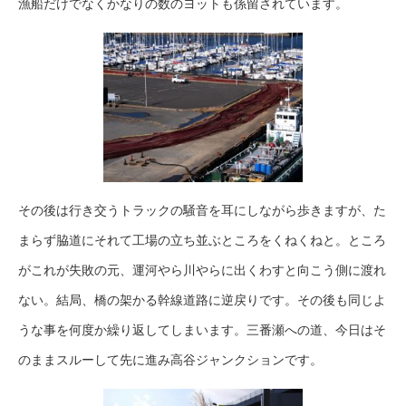
漁船だけでなくかなりの数のヨットも係留されています。
その後は行き交うトラックの騒音を耳にしながら歩きますが、た
まらず脇道にそれて工場の立ち並ぶところをくねくねと。ところ
がこれが失敗の元、運河やら川やらに出くわすと向こう側に渡れ
ない。結局、橋の架かる幹線道路に逆戻りです。その後も同じよ
うな事を何度か繰り返してしまいます。三番瀬への道、今日はそ
のままスルーして先に進み高谷ジャンクションです。