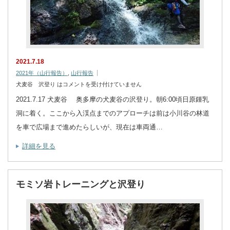
2021.7.18
2021年（山行報告）
,
山行報告
犬麦谷 沢登り は
コメントを受け付けていません
2021.7.17 犬麦谷 奥多摩の犬麦谷の沢登り。朝6:00頃日原鍾乳
洞に着く。ここから入渓点までのアプローチは前は小川谷の林道
を車で広場まで進めたらしいが、現在は車両通…
詳細を見る
モミソ岩トレーニングと沢登り