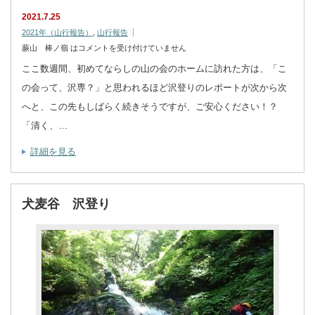
2021.7.25
2021年（山行報告）
,
山行報告
蕨山 棒ノ嶺 は
コメントを受け付けていません
ここ数週間、初めてならしの山の会のホームに訪れた方は、「こ
の会って、沢専？」と思われるほど沢登りのレポートが次から次
へと、この先もしばらく続きそうですが、ご安心ください！？
「清く、…
詳細を見る
犬麦谷 沢登り