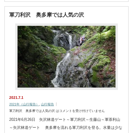
軍刀利沢 奥多摩では人気の沢
2021.7.1
2021年（山行報告）
,
山行報告
軍刀利沢 奥多摩では人気の沢 は
コメントを受け付けていません
2021年6月26日 矢沢林道ゲート～軍刀利沢～生藤山～軍荼利山
～矢沢林道ゲート 奥多摩を流れる軍刀利沢を登る。水量は少な