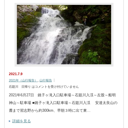
2021.7.9
2021年（山行報告）
,
山行報告
石筵川 日帰り は
コメントを受け付けていません
2021年6月27日 銚子ヶ滝入口駐車場～石筵川入渓～左股～船明
神山～駐車場 ■銚子ヶ滝入口駐車場～石筵川入渓 安達太良山の
麓まで習志野から約300km、早朝３時に出て東…
詳細を見る