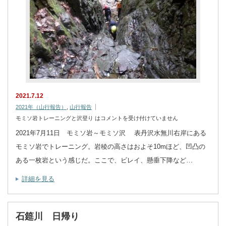
2021.7.12
2021年（山行報告）
,
山行報告
モミソ岩トレーニングと沢登り は
コメントを受け付けていません
2021年7月11日 モミソ岩～モミソ沢 表丹沢水無川右岸にある
モミソ岩でトレーニング。岩稜の高さはおよそ10mほど、凹凸の
ある一枚岩という感じだ。ここで、ビレイ、懸垂下降など…
詳細を見る
石筵川 日帰り