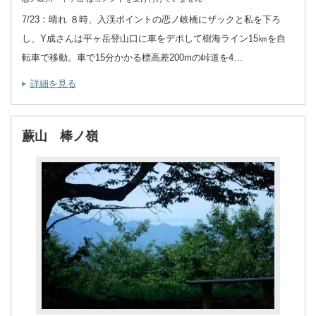
7/23：晴れ ８時、入渓ポイントの恋ノ岐橋にザックと私を下ろ
し、Y成さんは平ヶ岳登山口に車をデポして樹海ライン15㎞を自
転車で移動。車で15分かかる標高差200mの峠道を4…
詳細を見る
蕨山 棒ノ嶺