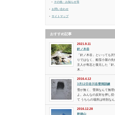
その他・お知らせ等
お問い合わせ
サイトマップ
おすすめ記事
2021.9.11
針ノ木谷
「針ノ木谷」といっても沢
りではなく、船窪小屋の先
主人が有志と復元した「針
木…
2016.4.12
3月12日谷川岳雪洞訓練
雪が無く、雪洞なんて無理
よ。みんなの反対を押し切
て うちらの場所は特別なん
2016.12.28
乾徳山