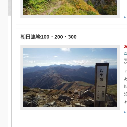
朝日連峰100・200・300
2
2
朝