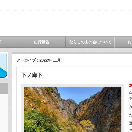
画
山行報告
ならしの山の会について
お
アーカイブ：2022年 11月
下ノ廊下
2
2
下
2