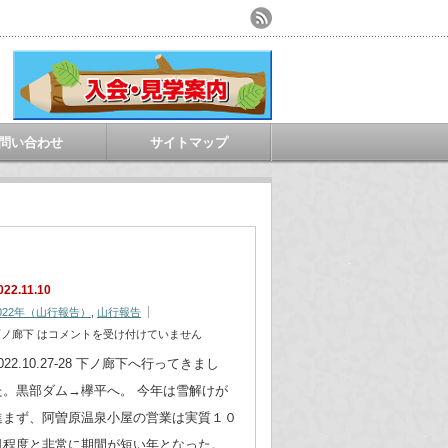
問い合わせ
サイトマップ
022.11.10
022年（山行報告）
,
山行報告
ノ廊下 は
コメントを受け付けていません
022.10.27-28 下ノ廊下へ行ってきまし
た。黒部ダム→欅平へ。 今年は雪解けが
進まず、阿曽原温泉小屋の営業は実質１０
日程度と非常に期間が短い年となった。