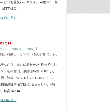
のんびりお花見ハイキング。 ●河津桜 松
田山西平畑公…
詳細を見る
023.2.14
023年（山行報告）
,
山行報告
浅間山（前掛山） は
コメントを受け付けていませ
ん
私事ながら、正月に肋骨を5本折って今シ
ーズン初の雪山。累計標高差1200mほど、
日帰り装備ではあるものの…はてさて。
天狗温泉駐車場で既に6合目らしい。6時
半、標高1400m…
詳細を見る