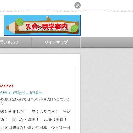
問い合わせ
サイトマップ
023.2.23
023年（山行報告）
,
山行報告
花の便りに誘われて は
コメントを受け付けていま
せん
咲き始めました！ 早くも見ごろ！ 開花
状況！ 間もなく満開！ ○○祭り開催！
２月とは思えない暖かな日和、今日は一日