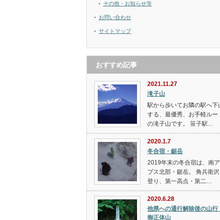
その他・お知らせ等
お問い合わせ
サイトマップ
おすすめ記事
2021.11.27
滝子山
駅から歩いてお隣の駅へ下
する、最優秀、お手軽ルー
の滝子山です。 笹子駅…
2020.1.7
冬合宿・鋸岳
2019年末の冬合宿は、南
プス北部・鋸岳。 角兵衛沢
登り、第一高点・第二…
2020.6.28
他県への通行解除後の山
御正体山