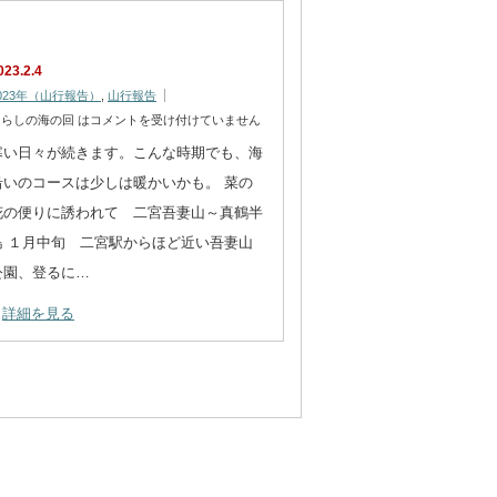
023.2.4
023年（山行報告）
,
山行報告
ならしの海の回 は
コメントを受け付けていません
寒い日々が続きます。こんな時期でも、海
沿いのコースは少しは暖かいかも。 菜の
花の便りに誘われて 二宮吾妻山～真鶴半
島 １月中旬 二宮駅からほど近い吾妻山
公園、登るに…
詳細を見る