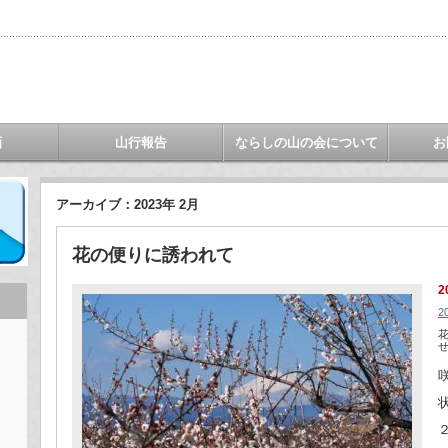
画
山行報告
ならしの山の会について
お
アーカイブ：2023年 2月
花の便りに誘われて
2
2