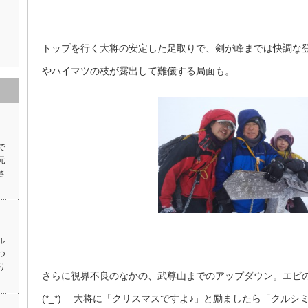
トップを行く大将の安定した足取りで、剣が峰までは快調な
やハイマツの枝が露出して難儀する局面も。
で
元
さ
ル
つ
り
さらに視界不良のなかの、武尊山までのアップダウン。エビ
(*_*) 大将に「クリスマスですよ♪」と励ましたら「クル