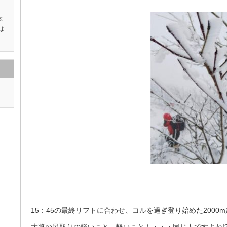
本
は
15：45の最終リフトに合わせ、コルを過ぎ登り始めた200
大将の足取りの軽いこと、軽いこと！・・・同じ人ですよね!