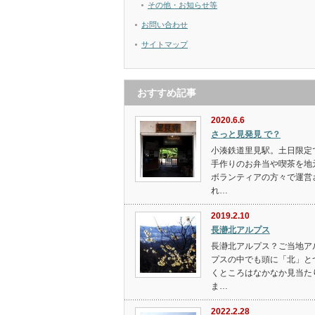
その他・お知らせ等
お問い合わせ
サイトマップ
おすすめ記事
2020.6.6
さっと見発見 で？
小湊鉄道里見駅。土日限定
手作りのお弁当や喫茶を地
ボランティアの方々で運営
れ…
2019.2.10
長瀞北アルプス
長瀞北アルプス？ご当地ア
プスの中でも頭に「北」と
くところはなかなか見当た
ま…
2022.2.28