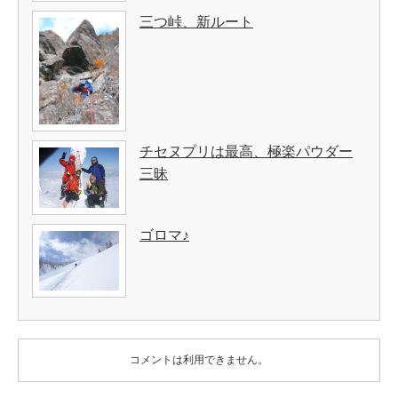
三つ峠、新ルート
チセヌプリは最高、極楽パウダー
三昧
ゴロマ♪
コメントは利用できません。