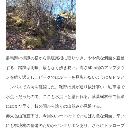
群馬県の標識の横から県境尾根に取りつき、やや急な斜面を直登
する。踏跡は明瞭、薮もなく歩き易い。高さ50m程のアップダウ
ンを繰り返えし、ピークではルートを見失わないようにＧＰＳと
コンパスで方向を確認した。鞍部は風が通り抜け寒い、駐車場で
氷点下だったので、ここも氷点下と思われる。落葉樹林帯で新緑
にはまだ早く、枝の間から遠くの山並みが見通せる。
赤火岳山頂直下は、今回のルートの中でいちばん急な斜面。幸い
にも県境杭の整備のためかピンクリボンあり、さらにトラロープ