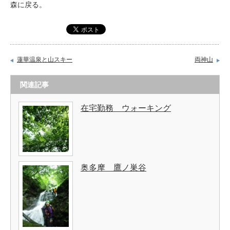
森に戻る。
蓮華温泉と山スキー
両神山
関連記事
在宅勤務 ウォーキング
奥多摩 鷹ノ巣谷