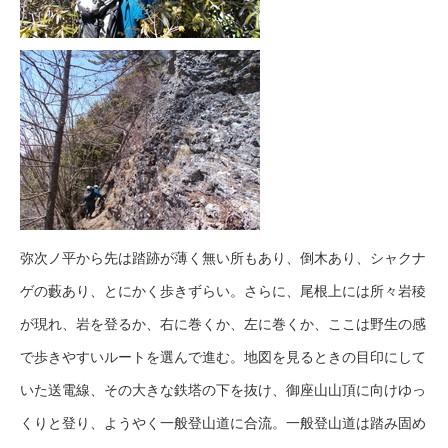
弥次ノ平から先は踏跡が薄く無い所もあり、倒木あり、シャクナ
ゲの藪あり、とにかく歩きずらい。さらに、尾根上には所々岩稜
が現れ、岩を登るか、右に巻くか、左に巻くか、ここは野生の感
で歩きやすいルートを選んで進む。地図を見るときの目印にして
いた送電線、その大きな鉄塔の下を抜け、御座山山頂に向けゆっ
くりと登り、ようやく一般登山道に合流。一般登山道は踏み固め