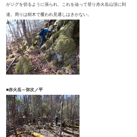
がジグを切るように張られ、これを辿って登り赤火岳山頂に到
達。周りは樹木で覆われ見通しはきかない。
■赤火岳～弥次ノ平