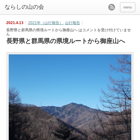
menu
2021.4.13
2021年（山行報告）
,
山行報告
長野県と群馬県の県境ルートから御座山へ は
コメントを受け付けていませ
ん
長野県と群馬県の県境ルートから御座山へ