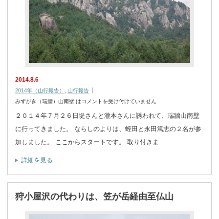
2014.8.6
2014年（山行報告）
,
山行報告
みずがき（瑞牆）山南壁 は
コメントを受け付けていません
２０１４年７月２６日堤さんと瀧本さんに誘われて、瑞牆山南壁
に行ってきました。 ならしのよりは、蛭田と永田篤志の２名が参
加しました。 ここからスタートです。 取り付きま…
詳細を見る
狩小屋沢の代わりは、笠が岳経由至仏山