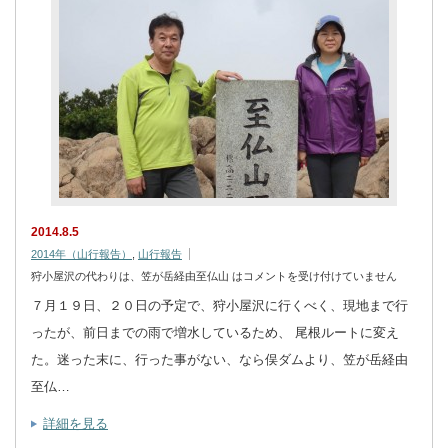
2014.8.5
2014年（山行報告）
,
山行報告
狩小屋沢の代わりは、笠が岳経由至仏山 は
コメントを受け付けていません
７月１９日、２０日の予定で、狩小屋沢に行くべく、現地まで行
ったが、前日までの雨で増水しているため、 尾根ルートに変え
た。迷った末に、行った事がない、なら俣ダムより、笠が岳経由
至仏…
詳細を見る