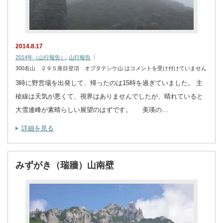
2014.8.17
2014年（山行報告）
,
山行報告
300名山 ２９５座目登頂 オプタテシケ山 は
コメントを受け付けていません
3時に野営場を出発して、帰ったのは15時を過ぎていました。 主
稜線は天気が悪くて、視界はありませんでしたが、晴れていると
大雪連峰が素晴らしい展望のはずです。 美瑛の…
詳細を見る
みずがき（瑞牆）山南壁