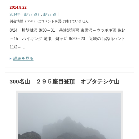
2014.8.22
2014年（山行計画）
,
山行計画
例会情報（8/20） は
コメントを受け付けていません
8/24 川胡桃沢 8/30～31 岳連沢講習 東黒沢～ウツボギ沢 9/14
～15 ハイキング 尾瀬 燧ヶ岳 9/20～23 近畿の百名山ハント
11/2～…
詳細を見る
300名山 ２９５座目登頂 オプタテシケ山