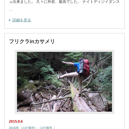
ュ出来ました。 久々に外岩、最高でした。 ナイトディジイダンス
…
詳細を見る
フリクラinカサメリ
2015.9.6
2015年（山行報告）
,
山行報告