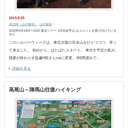
2015.9.25
2015年（山行報告）
,
山行報告
2015年9月19日〜22日 東北ツアー 1日目岩手山 は
コメントを受け付けていま
せん
このシルバーウィークは、東北方面の百名山をひとつづつ、登っ
て来ました。 初めから、ばたばたスタート。 車出す予定の私が、
残業が終わらず急遽H田さんcarに変更。2時間遅れで…
詳細を見る
高尾山～陣馬山往復ハイキング