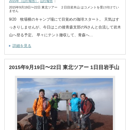
2015年（山行報告）
,
山行報告
2015年9月19日〜22日 東北ツアー ２日目岩木山 は
コメントを受け付けてい
ません
9/20 牧場横のキャンプ場にて目覚めの珈琲スタート。 天気はす
っきりしませんが、今日はこの後青森支部のNさんと合流して岩木
山へ登る予定。 早々にテント撤収して、青森へ…
詳細を見る
2015年9月19日〜22日 東北ツアー 1日目岩手山