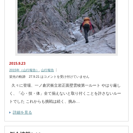
2015.9.23
2015年（山行報告）
,
山行報告
栄光の軌跡 27.9.21 は
コメントを受け付けていません
久々に登場、一ノ倉沢衝立岩正面壁雲稜第一ルート やはり厳し
く、「心・技・体」全て揃えないと取り付くことを許さないルー
トでした これからも挑戦は続く、挑み…
詳細を見る