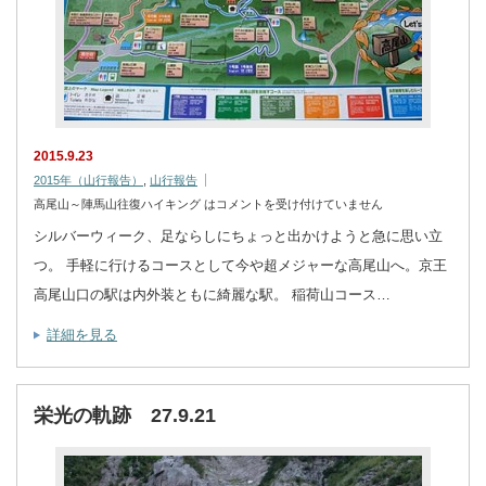
2015.9.23
2015年（山行報告）
,
山行報告
高尾山～陣馬山往復ハイキング は
コメントを受け付けていません
シルバーウィーク、足ならしにちょっと出かけようと急に思い立
つ。 手軽に行けるコースとして今や超メジャーな高尾山へ。京王
高尾山口の駅は内外装ともに綺麗な駅。 稲荷山コース…
詳細を見る
栄光の軌跡 27.9.21