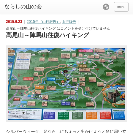
menu
2015.9.23
2015年（山行報告）
,
山行報告
高尾山～陣馬山往復ハイキング は
コメントを受け付けていません
高尾山～陣馬山往復ハイキング
シルバーウィーク、足ならしにちょっと出かけようと急に思い立