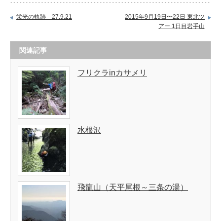
栄光の軌跡 27.9.21
2015年9月19日〜22日 東北ツ
アー 1日目岩手山
関連記事
フリクラinカサメリ
水根沢
飛龍山（天平尾根～三条の湯）