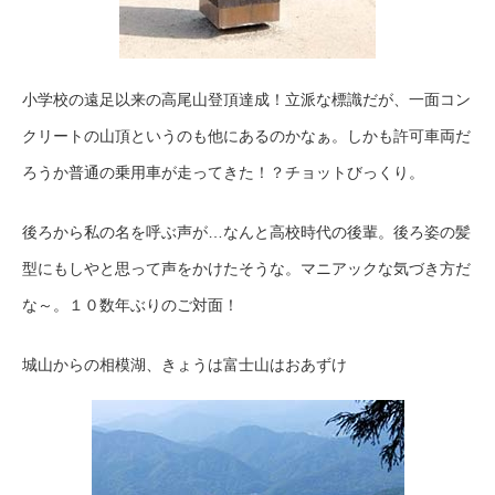
小学校の遠足以来の高尾山登頂達成！立派な標識だが、一面コン
クリートの山頂というのも他にあるのかなぁ。しかも許可車両だ
ろうか普通の乗用車が走ってきた！？チョットびっくり。
後ろから私の名を呼ぶ声が…なんと高校時代の後輩。後ろ姿の髪
型にもしやと思って声をかけたそうな。マニアックな気づき方だ
な～。１０数年ぶりのご対面！
城山からの相模湖、きょうは富士山はおあずけ