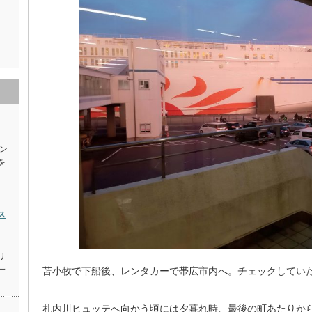
イン
を
ス
リ
一
苫小牧で下船後、レンタカーで帯広市内へ。チェックしてい
札内川ヒュッテへ向かう頃には夕暮れ時、最後の町あたりか