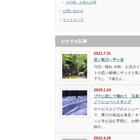
その他・お知らせ等
お問い合わせ
サイトマップ
おすすめ記事
2021.7.31
恋ノ岐川～平ヶ岳
7/23：晴れ ８時、入渓ポ
トの恋ノ岐橋にザックと私
下ろし、Y成さん…
2020.1.24
ブナに恋して憧れて 玉原
ノーシューハイキング
サービスエリアのメニュー
で、豚汁の単品を発見！キ
ッと冷え込む早朝に、お椀
杯の…
2022.4.28