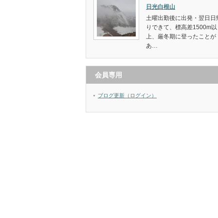
日光白根山
土曜出勤後に出発・翌日日
りできて、標高差1500m以
上、厳冬期に登ったことが
あ…
会員専用
ブログ更新（ログイン）