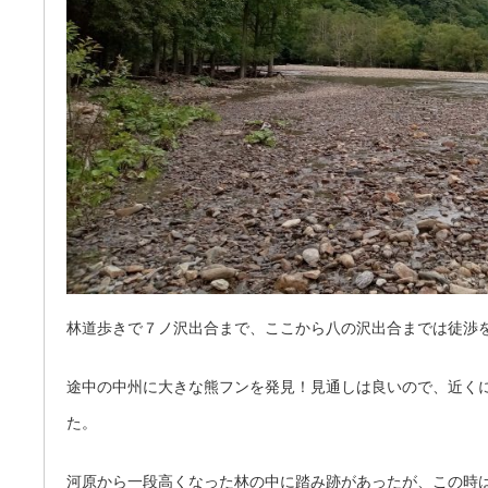
林道歩きで７ノ沢出合まで、ここから八の沢出合までは徒渉
途中の中州に大きな熊フンを発見！見通しは良いので、近く
た。
河原から一段高くなった林の中に踏み跡があったが、この時