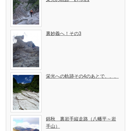
裏妙義へ！その3
栄光への軌跡その4のあとで、、、
錦秋 裏岩手縦走路（八幡平～岩
手山）