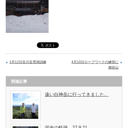
3月12日谷川岳雪洞訓練
4月10日ロープワークの練習に
御岩山
関連記事
遠い白神岳に行ってきました。
栄光の軌跡 27.9.21