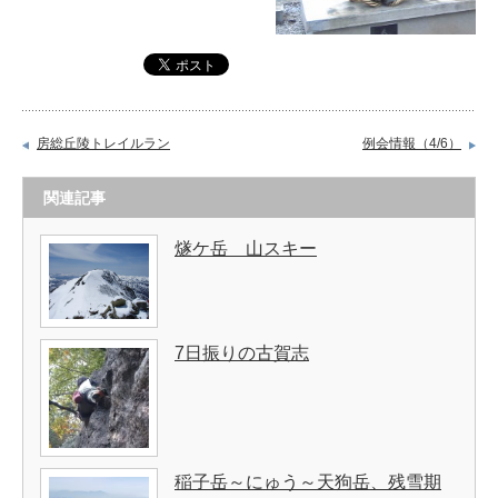
房総丘陵トレイルラン
例会情報（4/6）
関連記事
燧ケ岳 山スキー
7日振りの古賀志
稲子岳～にゅう～天狗岳、残雪期