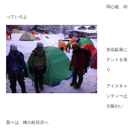
同心稜、待
っていろよ
赤岳鉱泉に
テントを張
り
アイスキャ
ンディーは
大賑わい
我々は、峰の松目沢へ