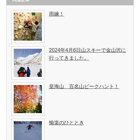
雨練！
2024年4月6日山スキーで金山沢に
行ってきました。
皇海山 百名山ピークハント！
愉楽のひととき