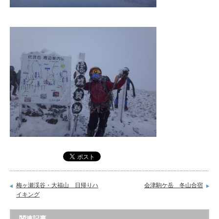
梅ヶ瀬渓谷・大福山 日帰りハ
会津駒ケ岳 冬山合宿
イキング
関連記事