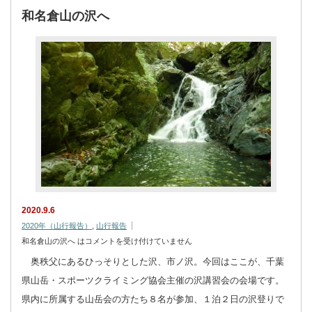
和名倉山の沢へ
2020.9.6
2020年（山行報告）
,
山行報告
和名倉山の沢へ は
コメントを受け付けていません
奥秩父にあるひっそりとした沢、市ノ沢。今回はここが、千葉
県山岳・スポーツクライミング協会主催の沢講習会の会場です。
県内に所属する山岳会の方たち８名が参加、１泊２日の沢登りで