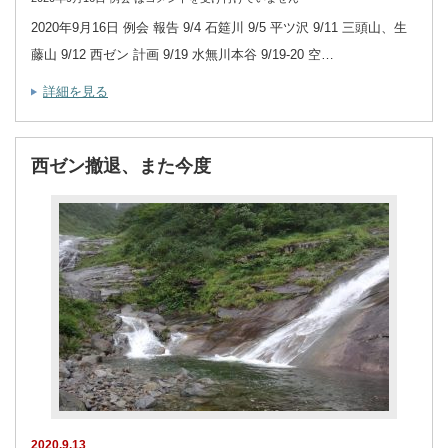
2020年9月16日 例会 報告 9/4 石筵川 9/5 平ツ沢 9/11 三頭山、生
藤山 9/12 西ゼン 計画 9/19 水無川本谷 9/19-20 空…
詳細を見る
西ゼン撤退、また今度
2020.9.13