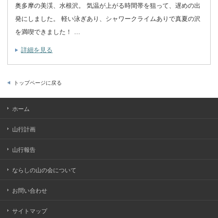
奥多摩の美渓、水根沢。 気温が上がる時間帯を狙って、遅めの出
発にしました。 軽い泳ぎあり、シャワークライムありで真夏の沢
を満喫できました！ …
詳細を見る
トップページに戻る
ホーム
山行計画
山行報告
ならしの山の会について
お問い合わせ
サイトマップ