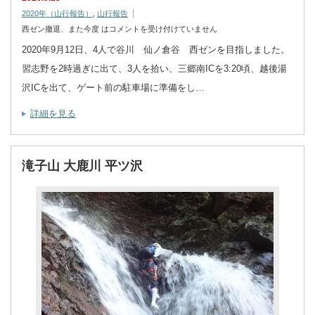
2020年（山行報告）
,
山行報告
西ゼン撤退、また今度 は
コメントを受け付けていません
2020年9月12日、4人で谷川 仙ノ倉谷 西ゼンを目指しました。
習志野を2時過ぎに出て、3人を拾い、三郷南ICを3:20頃、越後湯
沢ICを出て、ゲート前の駐車場に準備をし…
詳細を見る
滝子山 大鹿川 平ツ沢