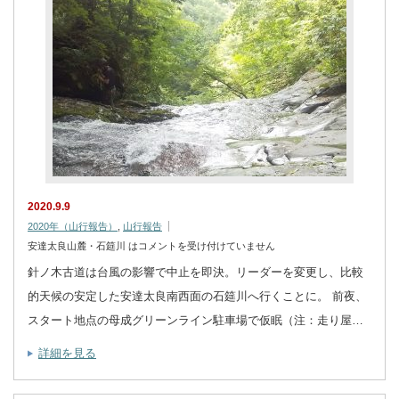
2020.9.9
2020年（山行報告）
,
山行報告
安達太良山麓・石筵川 は
コメントを受け付けていません
針ノ木古道は台風の影響で中止を即決。リーダーを変更し、比較
的天候の安定した安達太良南西面の石筵川へ行くことに。 前夜、
スタート地点の母成グリーンライン駐車場で仮眠（注：走り屋…
詳細を見る