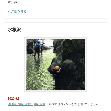
す。み…
詳細を見る
水根沢
2020.9.3
2020年（山行報告）
,
山行報告
水根沢 は
コメントを受け付けていません