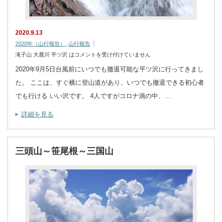
2020.9.13
2020年（山行報告）
,
山行報告
滝子山 大鹿川 平ツ沢 は
コメントを受け付けていません
2020年9月5日台風前にいつでも撤退可能な平ツ沢に行ってきまし
た。 ここは、すぐ横に登山道があり、いつでも撤退できる初心者
でも行ける いい沢です。 4人ですがコロナ渦の中、…
詳細を見る
三頭山～笹尾根～三国山