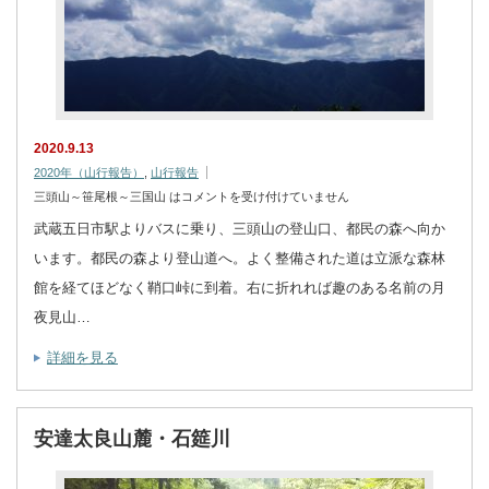
2020.9.13
2020年（山行報告）
,
山行報告
三頭山～笹尾根～三国山 は
コメントを受け付けていません
武蔵五日市駅よりバスに乗り、三頭山の登山口、都民の森へ向か
います。都民の森より登山道へ。よく整備された道は立派な森林
館を経てほどなく鞘口峠に到着。右に折れれば趣のある名前の月
夜見山…
詳細を見る
安達太良山麓・石筵川