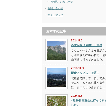
その他・お知らせ等
お問い合わせ
サイトマップ
おすすめ記事
2014.8.6
みずがき（瑞牆）山南壁
２０１４年７月２６日堤さ
と瀧本さんに誘われて、瑞
山南壁に行ってきました。 
2018.11.3
鎌倉アルプス 衣張山
北鎌倉で降りて 歩いてみ
せんか もう落ち葉が肩先
に まつわりつきますよ …
2024.5.5
4月29日高塚山に行ってき
した。