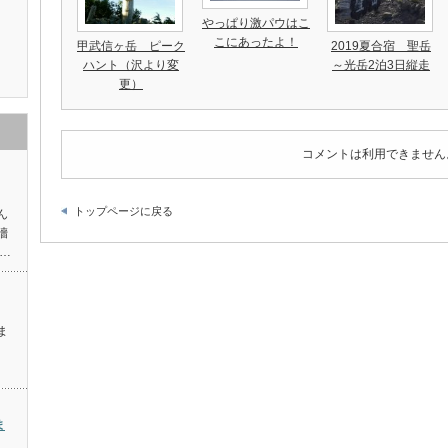
やっぱり激パウはこ
こにあったよ！
甲武信ヶ岳 ピーク
2019夏合宿 聖岳
ハント（沢より変
～光岳2泊3日縦走
更）
コメントは利用できません
トップページに戻る
ん
牆
…
ま
ま