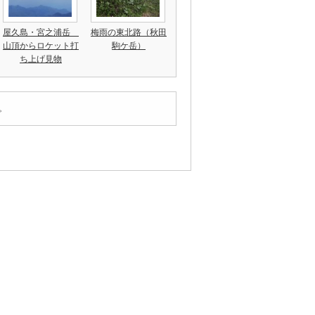
屋久島・宮之浦岳
梅雨の東北路（秋田
山頂からロケット打
駒ケ岳）
ち上げ見物
。